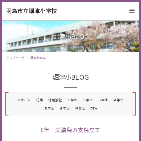
堀津小BLOG
トップページ
堀津小BLOG
堀津小BLOG
できごと
行事
地域活動
１年生
２年生
３年生
４年生
５年生
６年生
児童会
PTA
6年 美濃菊の支柱立て