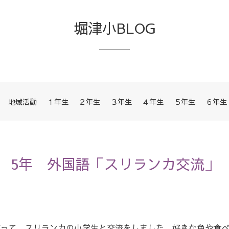
堀津小BLOG
地域活動
１年生
２年生
３年生
４年生
５年生
６年生
5年 外国語「スリランカ交流」
って，スリランカの小学生と交流をしました。好きな色や食べ