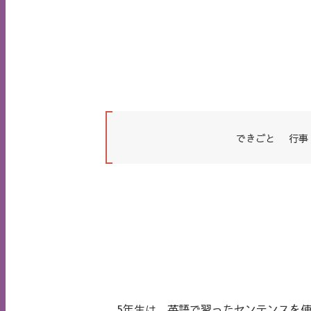
できごと
行事
5年生は，英語で習ったセンテンスを使