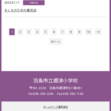
2025.07.17
できごと
もしものための着衣泳
1
2
3
4
5
6
7
8
9
10
11
次へ >>
羽島市立堀津小学校
〒501-6330 羽島市堀津町617番地1
Tel:058-398-3294 Fax:058-398-7149
ホームページ運用規定