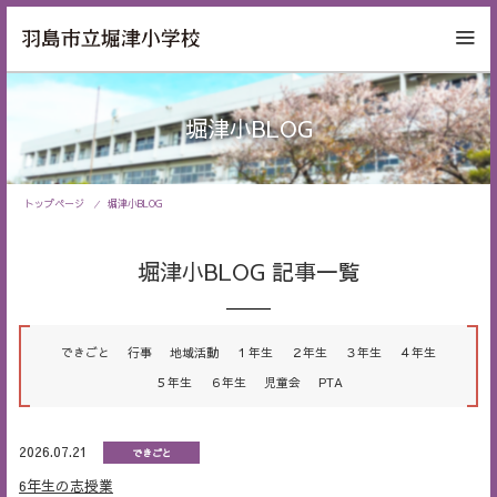
堀津小BLOG
トップページ
堀津小BLOG
堀津小BLOG 記事一覧
できごと
行事
地域活動
１年生
２年生
３年生
４年生
５年生
６年生
児童会
PTA
2026.07.21
できごと
6年生の志授業