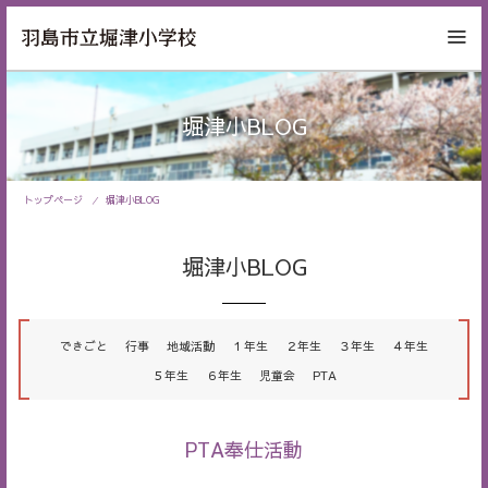
堀津小BLOG
トップページ
堀津小BLOG
堀津小BLOG
できごと
行事
地域活動
１年生
２年生
３年生
４年生
５年生
６年生
児童会
PTA
PTA奉仕活動