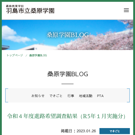
桑原学園BLOG
トップページ
桑原学園BLOG
桑原学園BLOG
お知らせ
できごと
行事
地域活動
PTA
令和４年度進路希望調査結果（R5年１月実施分）
掲載日：2023.01.26
できごと