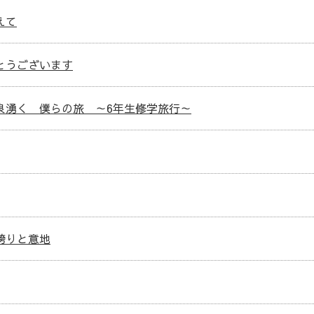
えて
とうございます
泉湧く 僕らの旅 ～6年生修学旅行～
誇りと意地