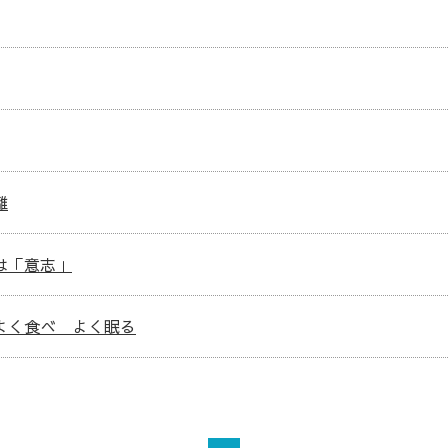
離
は「意志」
よく食べ よく眠る