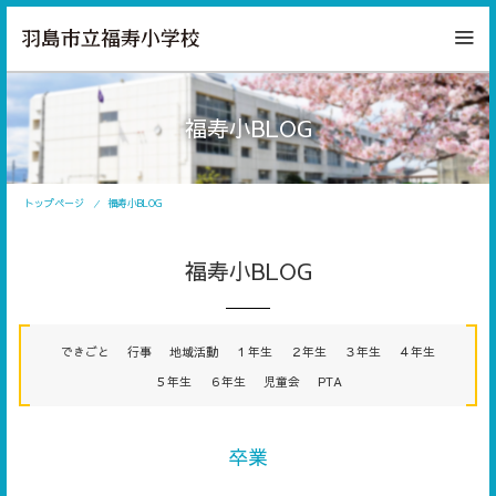
福寿小BLOG
トップページ
福寿小BLOG
福寿小BLOG
できごと
行事
地域活動
１年生
２年生
３年生
４年生
５年生
６年生
児童会
PTA
卒業