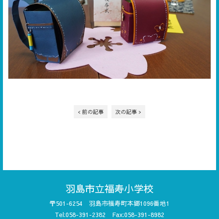
< 前の記事
次の記事 >
羽島市立福寿小学校
〒501-6254 羽島市福寿町本郷1096番地1
Tel:058-391-2382 Fax:058-391-8982