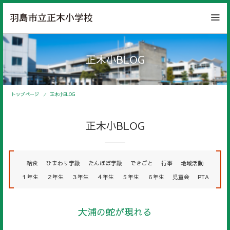
正木小BLOG
トップページ
正木小BLOG
正木小BLOG
給食
ひまわり学級
たんぽぽ学級
できごと
行事
地域活動
１年生
２年生
３年生
４年生
５年生
６年生
児童会
PTA
大浦の蛇が現れる