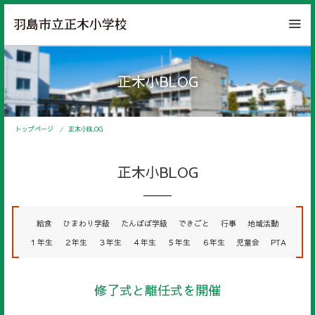
正木小BLOG
トップページ
正木小BLOG
正木小BLOG
給食
ひまわり学級
たんぽぽ学級
できごと
行事
地域活動
１年生
２年生
３年生
４年生
５年生
６年生
児童会
PTA
修了式と離任式を開催