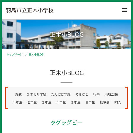
正木小BLOG
トップページ
正木小BLOG
正木小BLOG
給食
ひまわり学級
たんぽぽ学級
できごと
行事
地域活動
１年生
２年生
３年生
４年生
５年生
６年生
児童会
PTA
タグラグビー