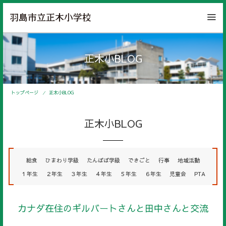
正木小BLOG
トップページ
正木小BLOG
正木小BLOG
給食
ひまわり学級
たんぽぽ学級
できごと
行事
地域活動
１年生
２年生
３年生
４年生
５年生
６年生
児童会
PTA
カナダ在住のギルバートさんと田中さんと交流