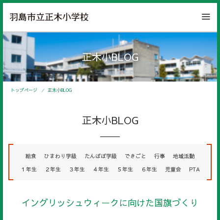
正木小BLOG
トップページ
正木小BLOG
正木小BLOG
給食
ひまわり学級
たんぽぽ学級
できごと
行事
地域活動
１年生
２年生
３年生
４年生
５年生
６年生
児童会
PTA
イングリッシュウィークに向けた国旗づくり