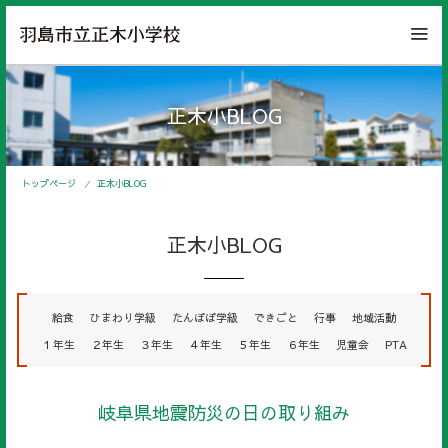
正木小BLOG
トップページ
正木小BLOG
正木小BLOG
給食
ひまわり学級
たんぽぽ学級
できごと
行事
地域活動
１年生
２年生
３年生
４年生
５年生
６年生
児童会
PTA
岐阜県地震防災の日の取り組み