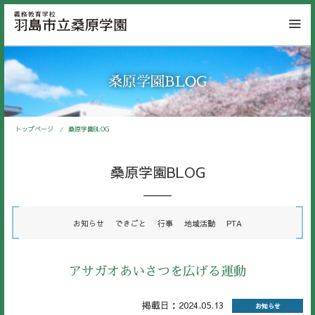
桑原学園BLOG
トップページ
桑原学園BLOG
桑原学園BLOG
お知らせ
できごと
行事
地域活動
PTA
アサガオあいさつを広げる運動
掲載日：2024.05.13
お知らせ