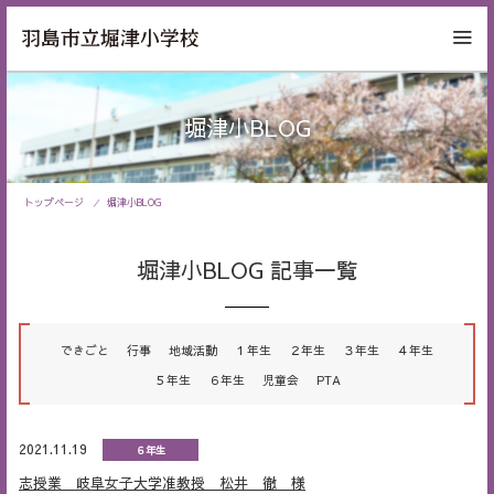
堀津小BLOG
トップページ
堀津小BLOG
堀津小BLOG 記事一覧
できごと
行事
地域活動
１年生
２年生
３年生
４年生
５年生
６年生
児童会
PTA
2021.11.19
６年生
志授業 岐阜女子大学准教授 松井 徹 様