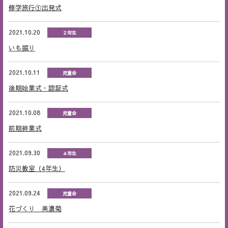
修学旅行①出発式
2021.10.20
２年生
いも掘り
2021.10.11
児童会
後期始業式・認証式
2021.10.08
児童会
前期終業式
2021.09.30
４年生
防災教室（4年生）
2021.09.24
児童会
花づくり 美濃菊