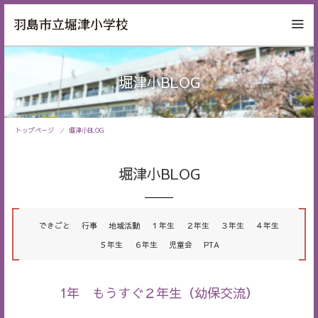
堀津小BLOG
トップページ
堀津小BLOG
堀津小BLOG
できごと
行事
地域活動
１年生
２年生
３年生
４年生
５年生
６年生
児童会
PTA
1年 もうすぐ２年生（幼保交流）