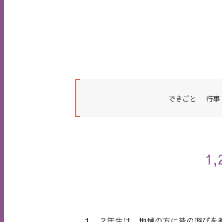
できごと
行事
1
１，２年生は、地域の方に昔の遊びを教