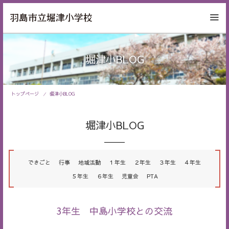
堀津小BLOG
トップページ
堀津小BLOG
堀津小BLOG
できごと
行事
地域活動
１年生
２年生
３年生
４年生
５年生
６年生
児童会
PTA
3年生 中島小学校との交流