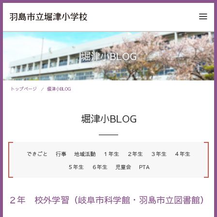
堀津小BLOG
トップページ
堀津小BLOG
堀津小BLOG
できごと
行事
地域活動
１年生
２年生
３年生
４年生
５年生
６年生
児童会
PTA
２年 校外学習（岐阜市科学館・羽島市立図書館）