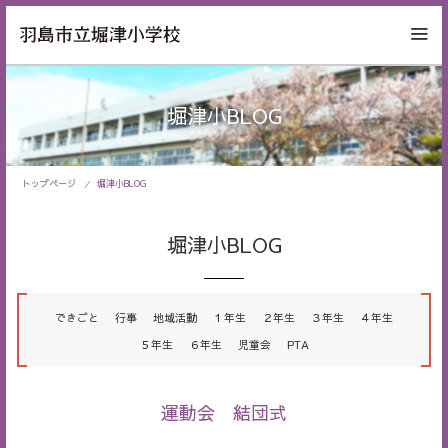
堀津小BLOG
トップページ
堀津小BLOG
堀津小BLOG
できごと
行事
地域活動
１年生
２年生
３年生
４年生
５年生
６年生
児童会
PTA
運動会 結団式