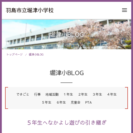
堀津小BLOG
トップページ
堀津小BLOG
堀津小BLOG
できごと
行事
地域活動
１年生
２年生
３年生
４年生
５年生
６年生
児童会
PTA
５年生へなかよし遊びの引き継ぎ