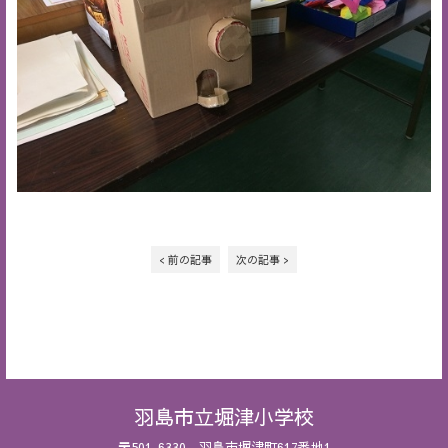
< 前の記事
次の記事 >
羽島市立堀津小学校
〒501-6330 羽島市堀津町617番地1