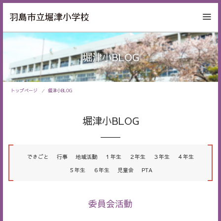
堀津小BLOG
トップページ
堀津小BLOG
堀津小BLOG
できごと
行事
地域活動
１年生
２年生
３年生
４年生
５年生
６年生
児童会
PTA
委員会活動