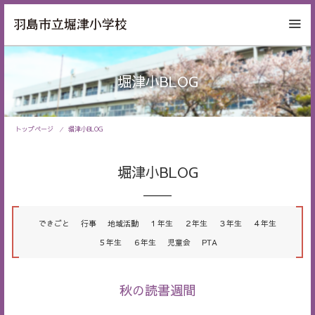
堀津小BLOG
トップページ
堀津小BLOG
堀津小BLOG
できごと
行事
地域活動
１年生
２年生
３年生
４年生
５年生
６年生
児童会
PTA
秋の読書週間