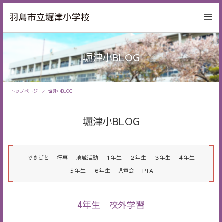
堀津小BLOG
トップページ
堀津小BLOG
堀津小BLOG
できごと
行事
地域活動
１年生
２年生
３年生
４年生
５年生
６年生
児童会
PTA
4年生 校外学習