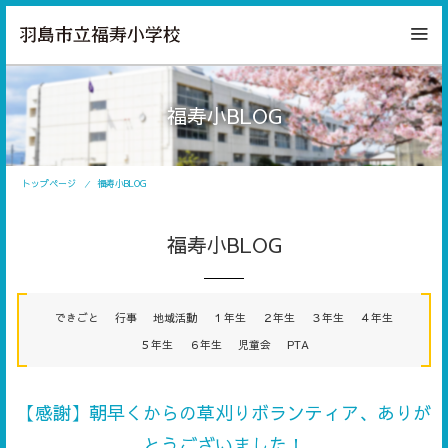
福寿小BLOG
トップページ
福寿小BLOG
福寿小BLOG
できごと
行事
地域活動
１年生
２年生
３年生
４年生
５年生
６年生
児童会
PTA
【感謝】朝早くからの草刈りボランティア、ありが
とうございました！