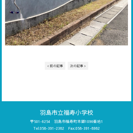
< 前の記事
次の記事 >
羽島市立福寿小学校
〒501-6254 羽島市福寿町本郷1096番地1
Tel:058-391-2382 Fax:058-391-8982