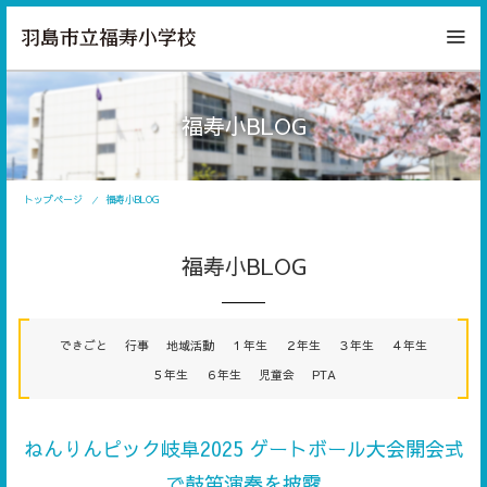
福寿小BLOG
トップページ
福寿小BLOG
福寿小BLOG
できごと
行事
地域活動
１年生
２年生
３年生
４年生
５年生
６年生
児童会
PTA
ねんりんピック岐阜2025 ゲートボール大会開会式
で鼓笛演奏を披露