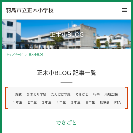
正木小BLOG
トップページ
正木小BLOG
正木小BLOG 記事一覧
給食
ひまわり学級
たんぽぽ学級
できごと
行事
地域活動
１年生
２年生
３年生
４年生
５年生
６年生
児童会
PTA
できごと