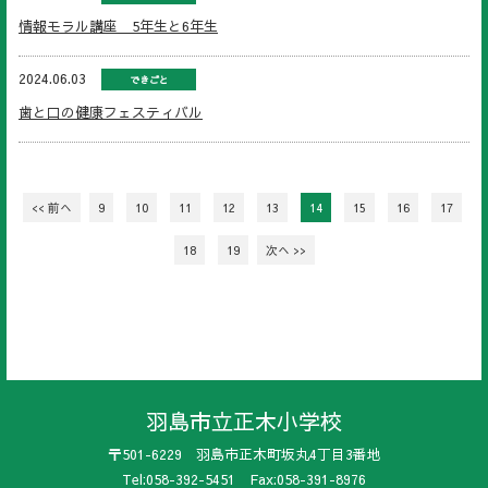
情報モラル講座 5年生と6年生
2024.06.03
できごと
歯と口の健康フェスティバル
<< 前へ
9
10
11
12
13
14
15
16
17
18
19
次へ >>
羽島市立正木小学校
〒501-6229 羽島市正木町坂丸4丁目3番地
Tel:058-392-5451 Fax:058-391-8976