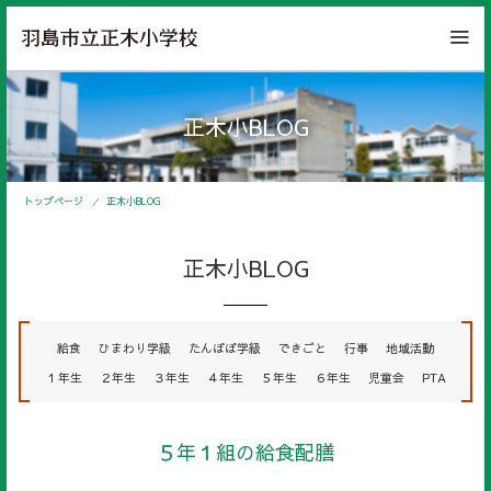
正木小BLOG
トップページ
正木小BLOG
正木小BLOG
給食
ひまわり学級
たんぽぽ学級
できごと
行事
地域活動
１年生
２年生
３年生
４年生
５年生
６年生
児童会
PTA
５年１組の給食配膳