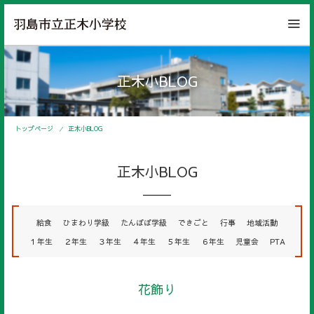
正木小BLOG
トップページ
正木小BLOG
正木小BLOG
給食
ひまわり学級
たんぽぽ学級
できごと
行事
地域活動
１年生
２年生
３年生
４年生
５年生
６年生
児童会
PTA
花飾り