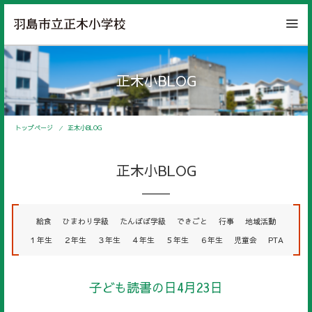
正木小BLOG
トップページ
正木小BLOG
正木小BLOG
給食
ひまわり学級
たんぽぽ学級
できごと
行事
地域活動
１年生
２年生
３年生
４年生
５年生
６年生
児童会
PTA
子ども読書の日4月23日