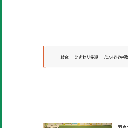
給食
ひまわり学級
たんぽぽ学級
羽島