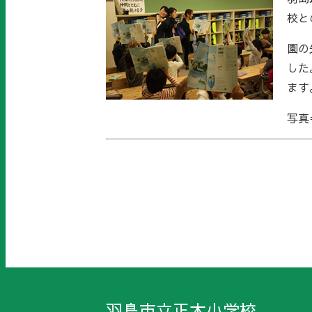
校と
園の
した
ます
写真
羽島市立正木小学校