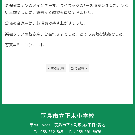
名探偵コナンのメインテーマ、ライラックの2曲を演奏しました。少な
い人数でしたが、頑張って練習を重ねてきました。
会場の音楽室は、超満員で盛り上がりました。
楽器クラブの皆さん、お疲れさまでした。とても素敵な演奏でした。
写真＝ミニコンサート
< 前の記事
次の記事 >
羽島市立正木小学校
〒501-6229 羽島市正木町坂丸4丁目3番地
Tel:058-392-5451 Fax:058-391-8976