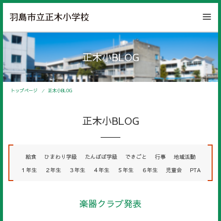
正木小BLOG
トップページ
正木小BLOG
正木小BLOG
給食
ひまわり学級
たんぽぽ学級
できごと
行事
地域活動
１年生
２年生
３年生
４年生
５年生
６年生
児童会
PTA
楽器クラブ発表