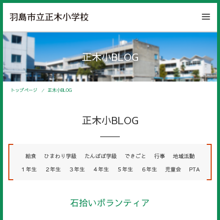
正木小BLOG
トップページ
正木小BLOG
正木小BLOG
給食
ひまわり学級
たんぽぽ学級
できごと
行事
地域活動
１年生
２年生
３年生
４年生
５年生
６年生
児童会
PTA
石拾いボランティア