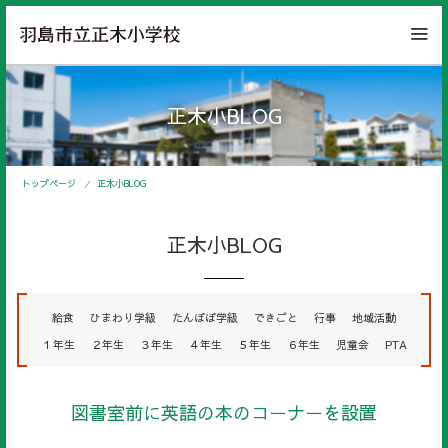
正木小BLOG
トップページ
正木小BLOG
正木小BLOG
給食
ひまわり学級
たんぽぽ学級
できごと
行事
地域活動
１年生
２年生
３年生
４年生
５年生
６年生
児童会
PTA
図書室前に英語の本のコーナーを設置