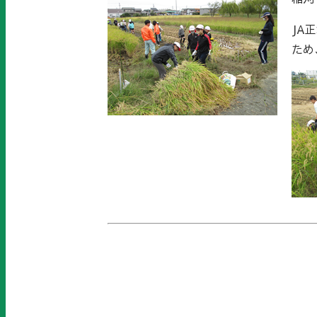
JA
ため