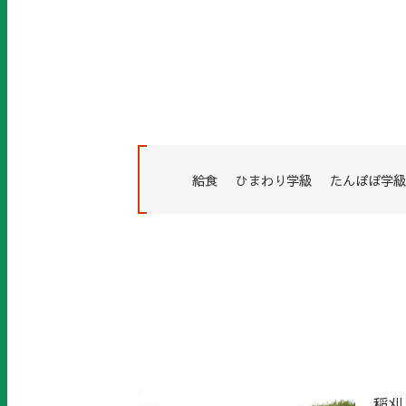
給食
ひまわり学級
たんぽぽ学級
稲刈