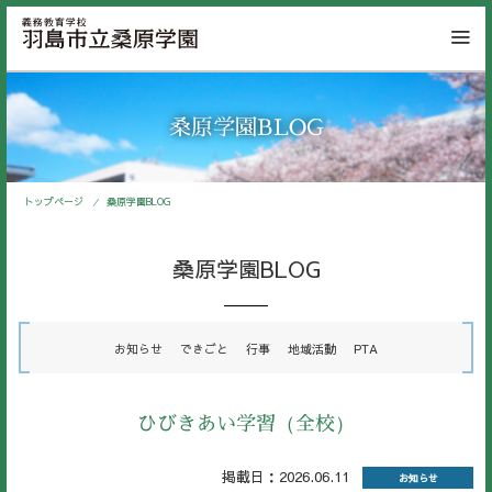
桑原学園BLOG
トップページ
桑原学園BLOG
桑原学園BLOG
お知らせ
できごと
行事
地域活動
PTA
ひびきあい学習（全校）
掲載日：2026.06.11
お知らせ