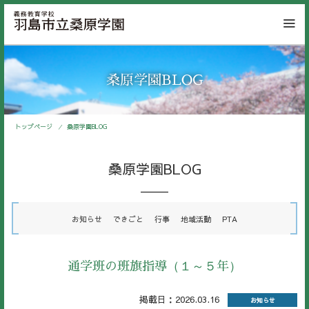
桑原学園BLOG
トップページ
桑原学園BLOG
桑原学園BLOG
お知らせ
できごと
行事
地域活動
PTA
通学班の班旗指導（１～５年）
掲載日：2026.03.16
お知らせ