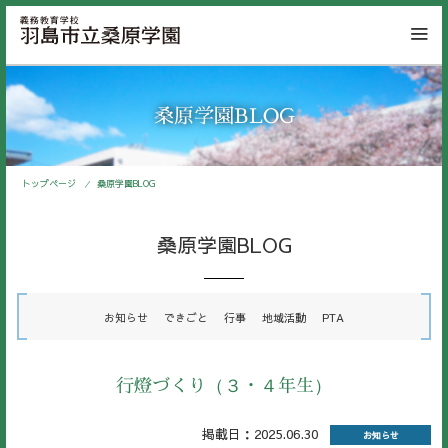
桑原学園BLOG
トップページ
桑原学園BLOG
桑原学園BLOG
お知らせ
できごと
行事
地域活動
PTA
行燈づくり（３・４年生）
掲載日：2025.06.30
お知らせ