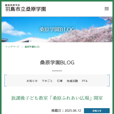
桑原学園BLOG
トップページ
桑原学園BLOG
桑原学園BLOG
お知らせ
できごと
行事
地域活動
PTA
放課後子ども教室「桑原ふれあい広場」開室
掲載日：2025.06.12
お知らせ