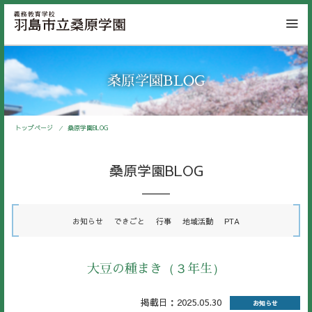
桑原学園BLOG
トップページ
桑原学園BLOG
桑原学園BLOG
お知らせ
できごと
行事
地域活動
PTA
大豆の種まき（３年生）
掲載日：2025.05.30
お知らせ