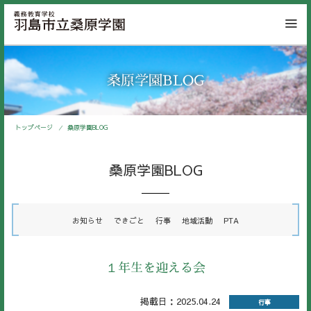
桑原学園BLOG
トップページ
桑原学園BLOG
桑原学園BLOG
お知らせ
できごと
行事
地域活動
PTA
１年生を迎える会
掲載日：2025.04.24
行事