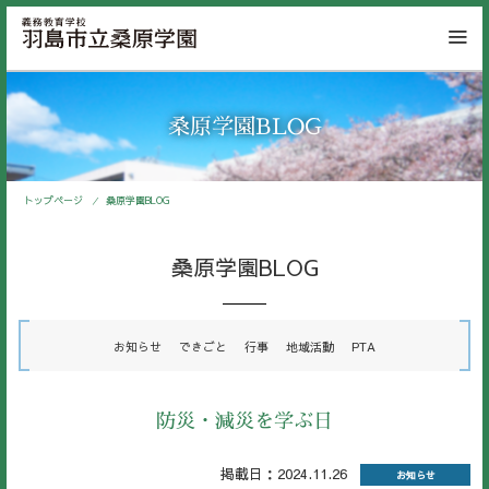
桑原学園BLOG
トップページ
桑原学園BLOG
桑原学園BLOG
お知らせ
できごと
行事
地域活動
PTA
防災・減災を学ぶ日
掲載日：2024.11.26
お知らせ