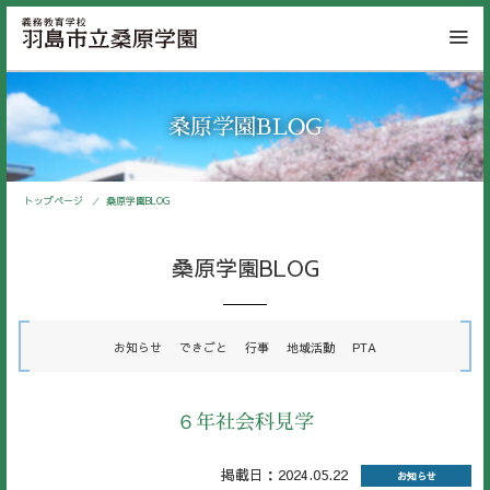
桑原学園BLOG
トップページ
桑原学園BLOG
桑原学園BLOG
お知らせ
できごと
行事
地域活動
PTA
６年社会科見学
掲載日：2024.05.22
お知らせ