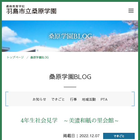
桑原学園BLOG
トップページ
桑原学園BLOG
桑原学園BLOG
お知らせ
できごと
行事
地域活動
PTA
4年生社会見学 ～美濃和紙の里会館～
掲載日：2022.12.07
できごと