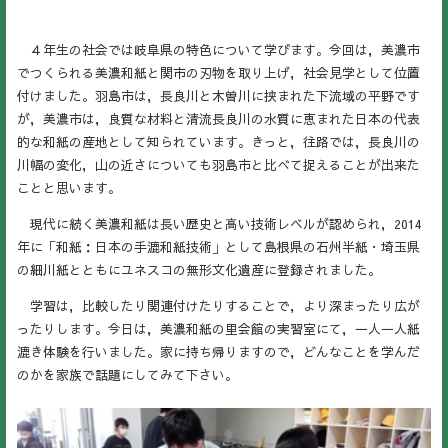
４年生の社会では岐阜県の特色について学びます。今回は，美濃市
でつくられる美濃和紙と関市の刃物を取り上げ，社会見学として位置
付けました。羽島市は，長良川と木曽川に挟まれた下流域の平野です
が，
美濃市は，良質な材料と清流長良川の水質に恵まれた日本の代表
的な和紙の産地として知られています。きっと，往路では，長良川の
川幅の変化，山の近さについても羽島市と比べて捉えることが出来た
ことと思います。
現代に続く美濃和紙は長い歴史と高い技術レベルが認められ，2014
年に「和紙：日本の手漉和紙技術」として島根県の石州半紙・埼玉県
の細川紙とともにユネスコの無形文化遺産に登録されました。
学習は，比較したり関連付けたりすることで，より深まったり広が
ったりします。今日は，美濃和紙の里会館の実習室にて，一人一人紙
漉き体験を行いました。家に持ち帰りますので，どんなことを学んだ
のかを家族で話題にしてみて下さい。