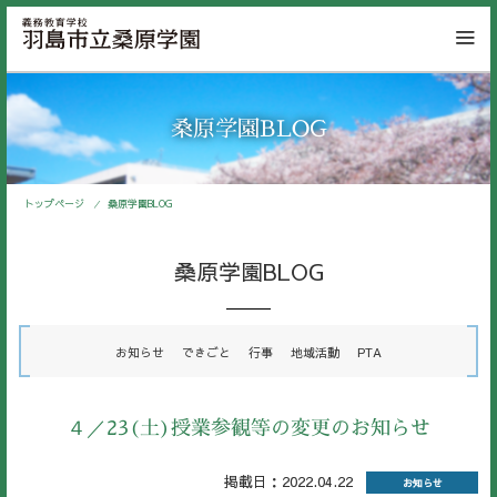
桑原学園BLOG
トップページ
桑原学園BLOG
桑原学園BLOG
お知らせ
できごと
行事
地域活動
PTA
４／23(土)授業参観等の変更のお知らせ
掲載日：2022.04.22
お知らせ