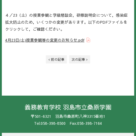
４／23（土）の授業参観と学級懇談会，研修説明会について，感染症
拡大防止のため，いくつかの変更があります。以下のPDFファイルを
クリックして，ご確認ください。
4月23日(土)授業参観等の変更のお知らせ.pdf
< 前の記事
次の記事 >
義務教育学校 羽島市立桑原学園
〒501-6321 羽島市桑原町八神3315番地1
Tel:058-398-8500 Fax:058-398-7164